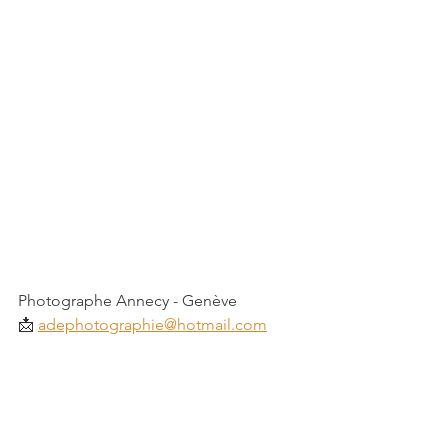
Photographe Annecy - Genève
📩
adephotographie@hotmail.com
📞06.59.61.54.45
📷 Suivez-moi sur
 Instagram
 et 
Facebook
 pour découvrir mes 
dernières séances !
Je réserve ma séance sur l'agenda en 