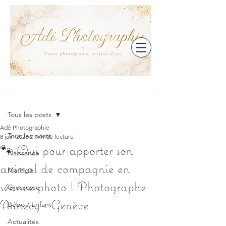
Post
Tous les posts
Adé Photographie
Tous les posts
8 juin 2025
2 min de lecture
🐾 Oui pour apporter son
Naissance
animal de compagnie en
Mariage
séance photo ! Photographe
Grossesse
Annecy - Genève
Bébé / Enfant
Actualités