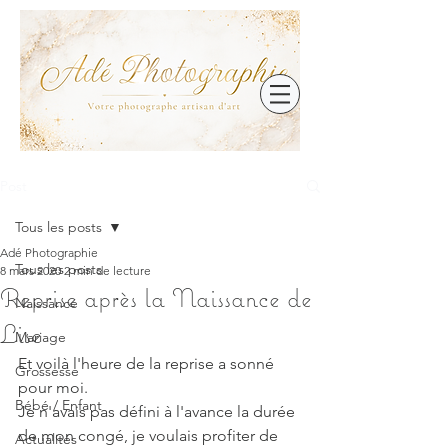
Post
Tous les posts
Adé Photographie
Tous les posts
8 mars 2020
2 min de lecture
Reprise après la Naissance de
Naissance
Lise
Mariage
Et voilà l'heure de la reprise a sonné 
Grossesse
pour moi.
Bébé / Enfant
Je n'avais pas défini à l'avance la durée 
de mon congé, je voulais profiter de 
Actualités