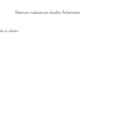
Séance naissance studio Artemare.
Actualités
Voir tout
Posts récents