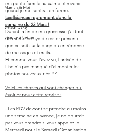
ma petite famille au calme et revenir 
Maman & Moi
quand je me sentirai en forme.
Famille
Les séances reprennent donc la 
semaine du 23 Mars !
Smash Cake
Durant la fin de ma grossesse j'ai tout 
Séance à thème
de même essayé de rester présente, 
que ce soit sur la page ou en réponse 
de messages et mails.
Et comme vous l'avez vu, l'arrivée de 
Lise n'a pas manqué d'alimenter les 
photos nouveaux-nés ^^
Voici les choses qui vont changer ou 
évoluer pour cette reprise :
- Les RDV devront se prendre au moins 
une semaine en avance, je ne pourrait 
pas vous prendre si vous appelez le 
Mercredi pour le Samedi (Organisation 