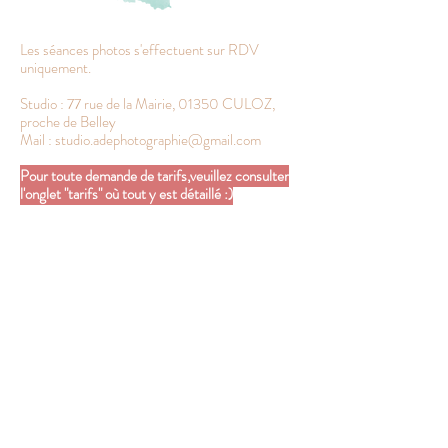
Les séances photos s'effectuent sur RDV
uniquement.
Studio : 77 rue de la Mairie, 01350 CULOZ,
proche de Belley
Mail :
studio.adephotographie@gmail.com
Pour toute demande de tarifs,veuillez consulter
l'onglet "tarifs" où tout y est détaillé :)