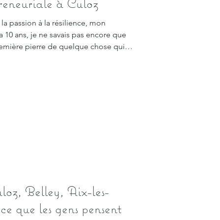
reneuriale à Culoz
 la passion à la résilience, mon
a 10 ans, je ne savais pas encore que
première pierre de quelque chose qui
mer ma vie. À l’époque, la photo était
ntielle. Je photographiais ma grande
s simples…Sans stratégie. Sans plan.
otographier. Et puis, presque sans
oz, Belley, Aix-les-
ce que les gens pensent