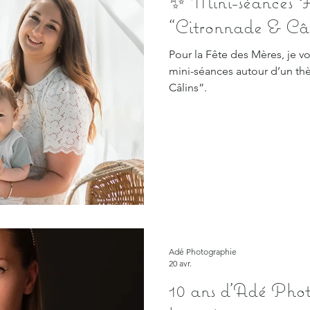
✨ Mini-séances F
“Citronnade & Câl
Pour la Fête des Mères, je v
mini-séances autour d’un th
Câlins”.
Adé Photographie
20 avr.
10 ans d’Adé Phot