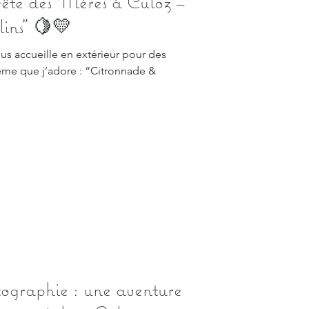
ête des Mères à Culoz –
ins” 🍋💛
ous accueille en extérieur pour des
ème que j’adore : “Citronnade &
ographie : une aventure