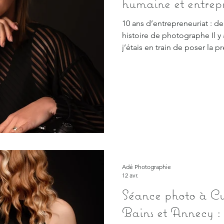
humaine et entrep
10 ans d’entrepreneuriat : de
histoire de photographe Il y 
j’étais en train de poser la 
allait profondément transfor
déjà là. Discrète, mais esse
sœur, ses amies, des moment
Juste avec cette envie de ph
prévenir, tout s’est accél
Adé Photographie
12 avr.
Séance photo à Cul
Bains et Annecy : 