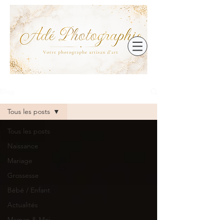
Blog
Tous les posts
Tous les posts
Naissance
Mariage
Grossesse
Bébé / Enfant
Actualités
Maman & Moi