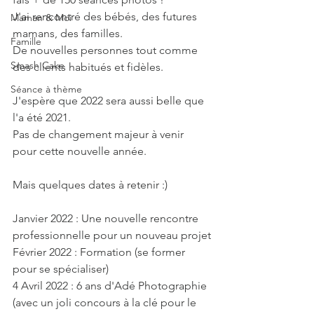
J'ai rencontré des bébés, des futures 
Maman & Moi
mamans, des familles. 
Famille
De nouvelles personnes tout comme 
Smash Cake
des clients habitués et fidèles.
Séance à thème
J'espère que 2022 sera aussi belle que 
l'a été 2021.
Pas de changement majeur à venir 
pour cette nouvelle année.
Mais quelques dates à retenir :) 
Janvier 2022 : Une nouvelle rencontre 
professionnelle pour un nouveau projet
Février 2022 : Formation (se former 
pour se spécialiser)
4 Avril 2022 : 6 ans d'Adé Photographie 
(avec un joli concours à la clé pour le 