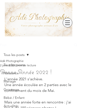
Post
Tous les posts
Adé Photographie
Tous les posts
2 janv. 2022
2 min de lecture
Bonne Année 2022 !
Naissance
L'année 2021 s'achève.
Mariage
Une année écoulée en 2 parties avec le 
Grossesse
confinement du mois de Mai.
Bébé / Enfant
Mais une année forte en rencontre : j'ai 
Actualités
fais + de 150 séances photos !