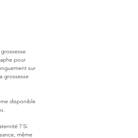
grossesse. 
graphe pour 
longuement sur 
la grossesse 
mme disponible 
u.
ernité ? Si 
issance, même 