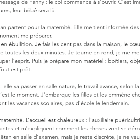
message de Fanny : le col commence à s’ouvrir. C’est im
res, leur bébé sera là.
an partent pour la maternité. Elle me tient informée de
 moment me préparer.
en ébullition. Je fais les cent pas dans la maison, le cœu
 toutes les deux minutes. Je tourne en rond, je me mets
 l’esprit. Puis je prépare mon matériel : boîtiers, objec
out est prêt.
: elle va passer en salle nature, le travail avance, selon 
C’est le moment. J’embarque les filles et les emmène c
t les vacances scolaires, pas d’école le lendemain.
 maternité. L’accueil est chaleureux : l’auxiliaire puéricultr
antes et m’expliquent comment les choses vont se dérou
ëtan en salle d’examen, mais je reste discrète, je ne veu