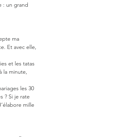
 : un grand 
cepte ma 
. Et avec elle, 
s et les tatas 
à la minute, 
ariages les 30 
? Si je rate 
J’élabore mille 