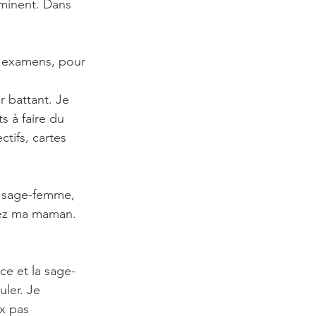
minent. Dans 
s examens, pour 
r battant. Je 
 à faire du 
tifs, cartes 
la sage-femme, 
hez ma maman. 
ice et la sage-
ler. Je 
x pas 