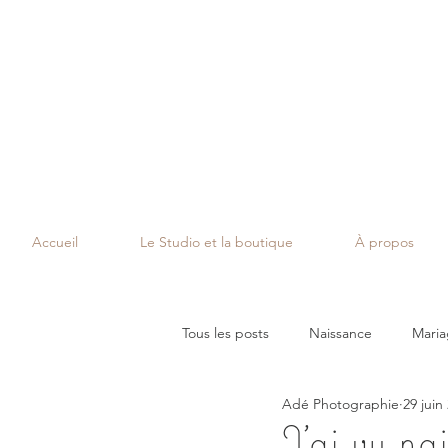
Accueil
Le Studio et la boutique
À propos
Tous les posts
Naissance
Mari
Adé Photographie
29 juin
Smash Cake
Séance à thème
J'ai vu n